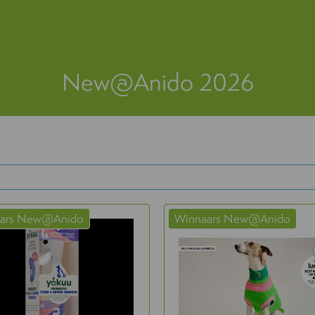
New@Anido 2026
ars New@Anido
Winnaars New@Anido