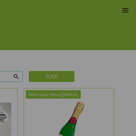
ZOEK
Winnaars New@Anido