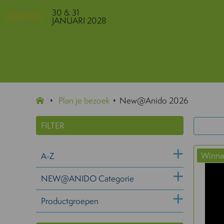
30 & 31
JANUARI 2028
Plan je bezoek
New@Anido 2026
FILTER
Winna
A-Z
NEW@ANIDO Categorie
Productgroepen