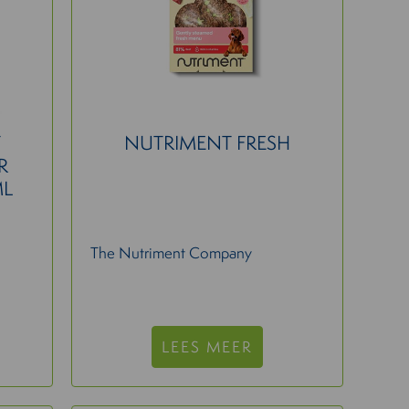
T
NUTRIMENT FRESH
R
ML
The Nutriment Company
LEES MEER