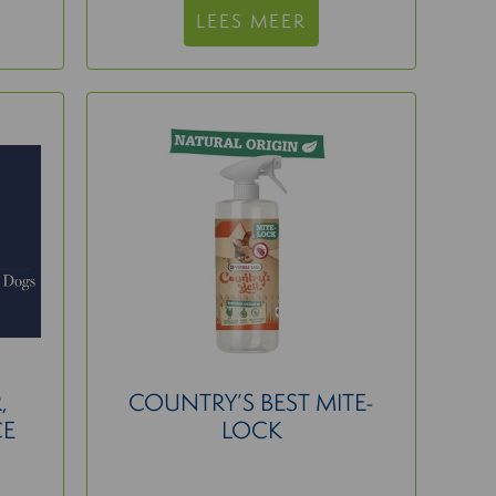
LEES MEER
,
COUNTRY’S BEST MITE-
CE
LOCK