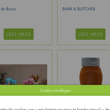
 de Boon
BARK & BUTCHER
LEES MEER
LEES MEER
Cookie-instellingen
ebruikt cookies om u een betere ervaring te bieden terwijl u dez