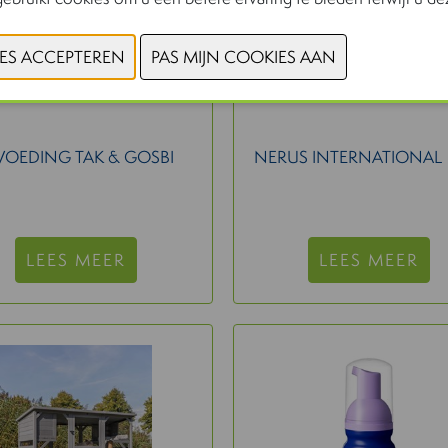
NATSBI
GLUCOSAUS
VOEDING TAK & GOSBI
NERUS INTERNATIONAL
LEES MEER
LEES MEER