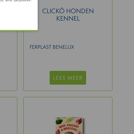
CLICKÓ HONDEN
KENNEL
FERPLAST BENELUX
LEES MEER