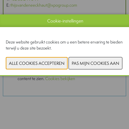
E:
thijsvandeneeckhaut@xpogroup.com
Evelien Desmyttere
Cookie-instellingen
T:
+32 56 24 59 41
E:
magazines@inventmedia.be
Deze website gebruikt cookies om u een betere ervaring te bieden
terwijl u deze site bezoekt.
U hebt geen toestemming gegeven om deze content
te zien. Pas uw cookie-instellingen aan om deze
content te zien.
Cookies bekijken