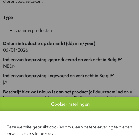
dierenspeciaalzaken.
Type
Gamma producten
Datum introductie op de markt (dd/mm/year)
05/01/2026
Indien van toepassing: geproduceerd en verkocht in België?
NEEN
Indien van toepassing: ingevoerd en verkocht in België?
JA
Beschrijf hier wat nieuw is aan het product (of duurzaam indien u
koos voor categorie 'duurzaamheid'). Deze tekst zal als basis voor
Cookie-instellingen
de jury en de pers gebruikt worden (lengte textarea: tussen 200
en 850 tekens incl. spaties)
Nutriment Fresh brengt het concept van vers bereide
hondenmaaltijden naar het retailkanaal en maakt deze voedingsvorm
Deze website gebruikt cookies om u een betere ervaring te bieden
toegankelijk voor een breed publiek. Waar verse maaltijden voorheen
terwijl u deze site bezoekt.
vooral via abonnementen en directe levering verkrijgbaar waren, biedt