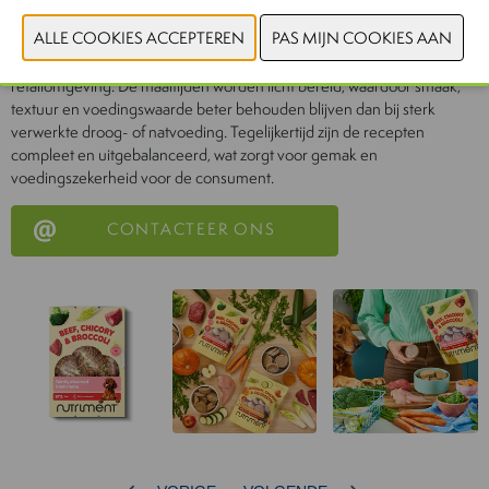
Nutriment Fresh consumenten de mogelijkheid om verse
hondenvoeding eenvoudig in de winkel te kopen. Daarmee slaat het
product een brug tussen premium versconcepten en de traditionele
retailomgeving. De maaltijden worden licht bereid, waardoor smaak,
textuur en voedingswaarde beter behouden blijven dan bij sterk
verwerkte droog- of natvoeding. Tegelijkertijd zijn de recepten
compleet en uitgebalanceerd, wat zorgt voor gemak en
voedingszekerheid voor de consument.
CONTACTEER ONS