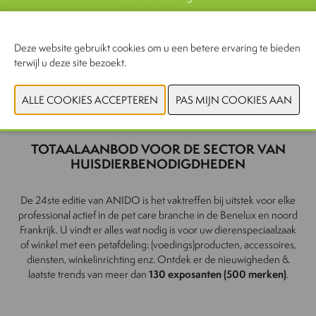
Deze website gebruikt cookies om u een betere ervaring te bieden
CONTACTEER ONS
terwijl u deze site bezoekt.
TOTAALAANBOD VOOR DE SECTOR VAN
HUISDIERBENODIGDHEDEN
De 24ste editie van ANIDO is het vaktreffen bij uitstek voor elke
professional actief in de pet care branche in de Benelux en noord
Frankrijk. U vindt er alles wat nodig is voor uw dierenspeciaalzaak
of winkel met een petafdeling: (voedings)producten, accessoires,
diensten, winkelinrichting enz. Ontdek er de nieuwigheden &
laatste trends van meer dan
130 exposanten (500 merken)
.