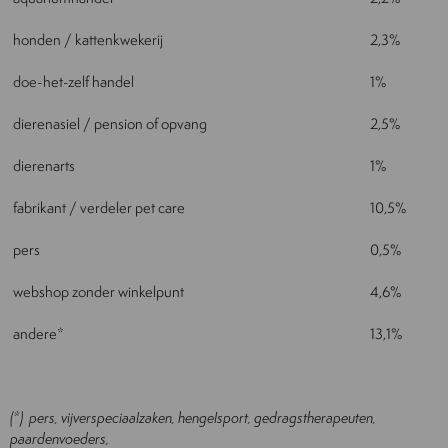
honden / kattenkwekerij
2,3%
doe-het-zelf handel
1%
dierenasiel / pension of opvang
2,5%
dierenarts
1%
fabrikant / verdeler pet care
10,5%
pers
0,5%
webshop zonder winkelpunt
4,6%
andere*
13,1%
(*) pers, vijverspeciaalzaken, hengelsport, gedragstherapeuten,
paardenvoeders,