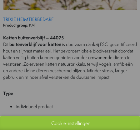
TRIXIE HEIMTIERBEDARF
Productgroep:
KAT
Katten buitenverblijf – 44075
Dit
buitenverblijf voor katten
is duurzaam dankzij FSC-gecertificeerd
hout en slijtvast materiaal. Het bevordert lokale biodiversiteit doordat
katten veilig buiten kunnen genieten zonder omwonende dieren te
verstoren. Zo ervaren katten natuurprikkels, terwijl vogels, amfibieën
en andere kleine dieren beschermd blijven. Minder stress, langer
gebruik en minder afval versterken de duurzame impact.
Type
Individueel product
Datum introductie op de markt (dd/mm/year)
Cookie-instellingen
01/03/2026
Indien van toepassing: geproduceerd en verkocht in België?