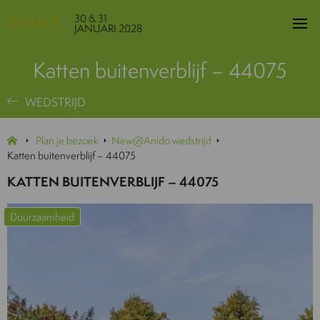
30 & 31
JANUARI 2028
Katten buitenverblijf – 44075
WEDSTRIJD
Plan je bezoek
New@Anido wedstrijd
Katten buitenverblijf – 44075
KATTEN BUITENVERBLIJF – 44075
Duurzaamheid