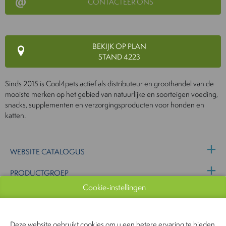
CONTACTEER ONS
BEKIJK OP PLAN
STAND 4223
Sinds 2015 is Cool4pets actief als distributeur en groothandel van de
mooiste merken op het gebied van natuurlijke en soorteigen voeding,
snacks, supplementen en verzorgingsproducten voor honden en
katten.
WEBSITE CATALOGUS
PRODUCTGROEP
Cookie-instellingen
FOTO'S
PRODUCTEN EXPOSANTEN
Deze website gebruikt cookies om u een betere ervaring te bieden