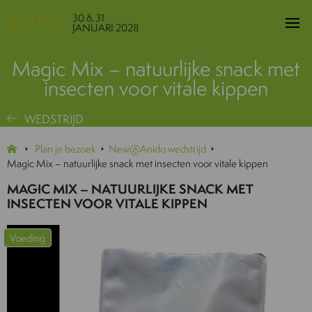
30 & 31
JANUARI 2028
Magic Mix – natuurlijke snack met
insecten voor vitale kippen
WEDSTRIJD
Plan je bezoek
New@Anido wedstrijd
Magic Mix – natuurlijke snack met insecten voor vitale kippen
MAGIC MIX – NATUURLIJKE SNACK MET
INSECTEN VOOR VITALE KIPPEN
Voeding