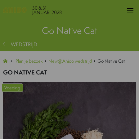
30 & 31
JANUARI 2028
Go Native Cat
WEDSTRIJD
Plan je bezoek
New@Anido wedstrijd
Go Native Cat
GO NATIVE CAT
Voeding