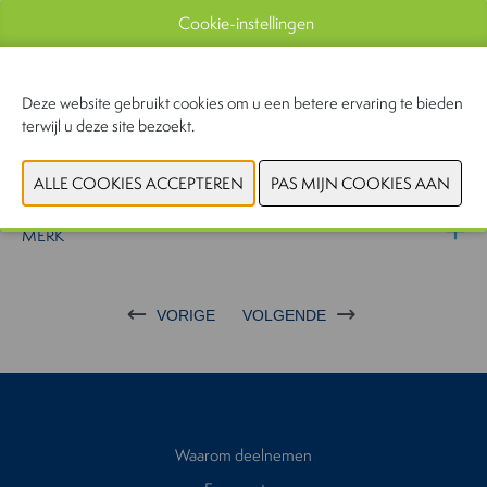
dierenpensions al op ons lijstje met samenwerkingen.
Cookie-instellingen
WEBSITE CATALOGUS
Deze website gebruikt cookies om u een betere ervaring te bieden
terwijl u deze site bezoekt.
PRODUCTGROEP
PRODUCTEN EXPOSANTEN
MERK
VORIGE
VOLGENDE
Waarom deelnemen