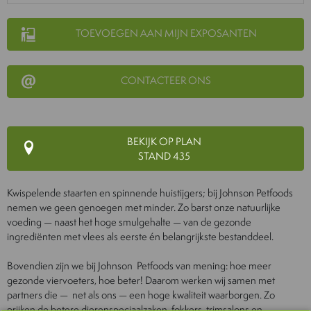
TOEVOEGEN AAN MIJN EXPOSANTEN
CONTACTEER ONS
BEKIJK OP PLAN
STAND 435
Kwispelende staarten en spinnende huistijgers; bij Johnson Petfoods
nemen we geen genoegen met minder. Zo barst onze natuurlijke
voeding — naast het hoge smulgehalte — van de gezonde
ingrediënten met vlees als eerste én belangrijkste bestanddeel.
Bovendien zijn we bij Johnson Petfoods van mening: hoe meer
gezonde viervoeters, hoe beter! Daarom werken wij samen met
partners die — net als ons — een hoge kwaliteit waarborgen. Zo
prijken de betere dierenspeciaalzaken, fokkers, trimsalons en