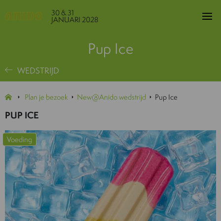
30 & 31
JANUARI 2028
Pup Ice
WEDSTRIJD
Plan je bezoek
New@Anido wedstrijd
Pup Ice
PUP ICE
Voeding