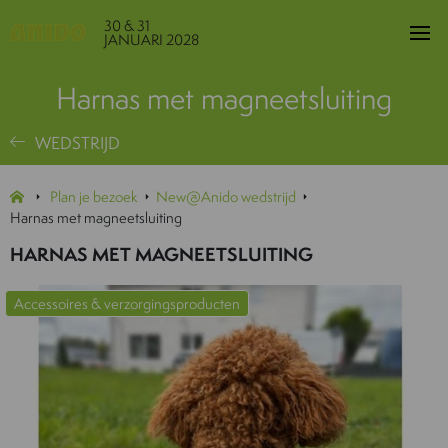
30 & 31
JANUARI 2028
Harnas met magneetsluiting
WEDSTRIJD
Plan je bezoek
New@Anido wedstrijd
Harnas met magneetsluiting
HARNAS MET MAGNEETSLUITING
Accessoires & verzorgingsproducten