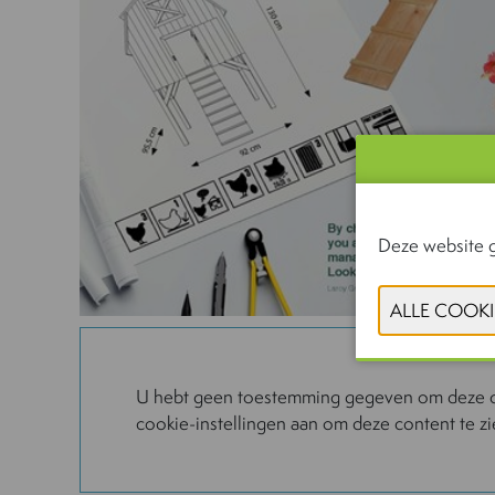
Deze website g
U hebt geen toestemming gegeven om deze co
cookie-instellingen aan om deze content te z