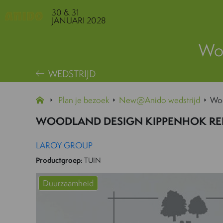
30 & 31
JANUARI 2028
Woo
WEDSTRIJD
Plan je bezoek
New@Anido wedstrijd
Woo
WOODLAND DESIGN KIPPENHOK RE
LAROY GROUP
Productgroep:
TUIN
Duurzaamheid