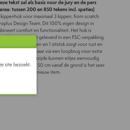
ze tekst zal als basis voor de jury en de pers
area: tussen 200 en 850 tekens incl. spaties)
 kippenhok voor maximaal 3 kippen, from scratch
voplus Design Team. Dit 100% eigen design in
bineert comfort en functionaliteit. Het hok is
ceerd hout en wordt geleverd in een FSC-verpakking.
escheiden legbakken en 1 zitstok zorgt voor rust en
rhoogd en is bereikbaar via een loopbrug voor extra
ldeur aan de achterzijde kunnen eitjes eenvoudig
e site bezoekt.
ische hoogte van 50 cm vanaf de grond is het zeer
dacht en duurzaam nieuw item.
 ONS