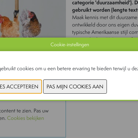
categorie 'duurzaamheid'). De
gebruikt worden (lengte text
Maak kennis met dit duurzame
ontwikkeld door ons eigen du
typische Amerikaanse stijl com
vervaardigd uit FSC-gecertifi
Cookie-instellingen
De efficiënte indeling met 3 g
welzijn. Het hok staat iets ve
uitdaging. Dankzij de grote va
ebruikt cookies om u een betere ervaring te bieden terwijl u dez
geraapt worden. Met een prakt
gebruiksvriendelijk. Een door
CONTACTEER
ntent te zien. Pas uw
ien.
Cookies bekijken