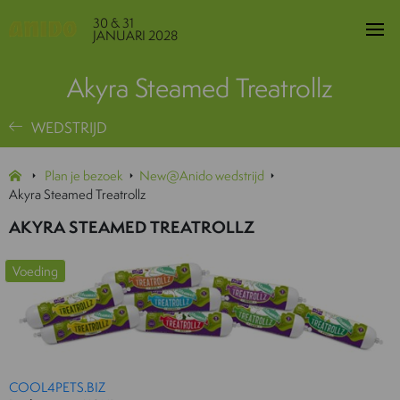
30 & 31
JANUARI 2028
Akyra Steamed Treatrollz
WEDSTRIJD
Plan je bezoek
New@Anido wedstrijd
Akyra Steamed Treatrollz
AKYRA STEAMED TREATROLLZ
Voeding
COOL4PETS.BIZ