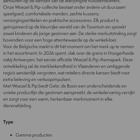
aansluiten op de wensen van de allerjongste huisdierbezitters.
Onze Woezel & Pip-collectie bestaat onder andere uit duurzaam
speelgoed, comfortabele manden, zachte kussens,
verzorgingsartikelen en praktische accessoires. Elk product is
geïnspireerd op de kleurrijke wereld van de Tovertuin en spreekt
zowel kinderen als jonge gezinnen aan. De sterke merkuitstraling zorgt
bovendien voor een hoge attentiewaarde op de winkelvloer.
Voor de Belgische markt is dit hét moment om het merk op te nemen
in het assortiment. In 2026 opent, vlak over de grens in Hoogerheide
nabij Antwerpen, het eerste officiële Woezel & Pip-themapark. Deze
ontwikkeling zal de merkbekendheid in Vlaanderen en omliggende
regio’s aanzienlijk vergroten, wat retailers directe kansen biedt voor
extra beleving en verkoopimpulsen.
Met Woezel & Pip biedt Gebr. de Boon een onderscheidende en
unieke productlijn die gezinnen aanspreekt, de winkelervaring verrijkt
en zorgt voor een warm, herkenbaar merkmoment in elke
dierenafdeling.
Type
Gamma producten