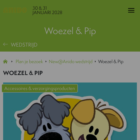
30 & 31
JANUARI 2028
Woezel & Pip
WEDSTRIJD
Plan je bezoek
New@Anido wedstrijd
Woezel & Pip
WOEZEL & PIP
Accessoires & verzorgingsproducten