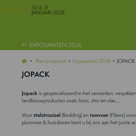
30 & 31
JANUARI 2028
EXPOSANTEN 2026
Plan je bezoek
Exposanten 2026
JOPACK
JOPACK
Jopack
is gespecialiseerd in het verwerken, verpakken
landbouwproducten zoals hooi, stro en vlas,…
Voor
stalstrooisel
(Bedding) en
ruwvoer
(Fibers) voo
pluimvee & huisdieren bent u bij ons aan het juiste a