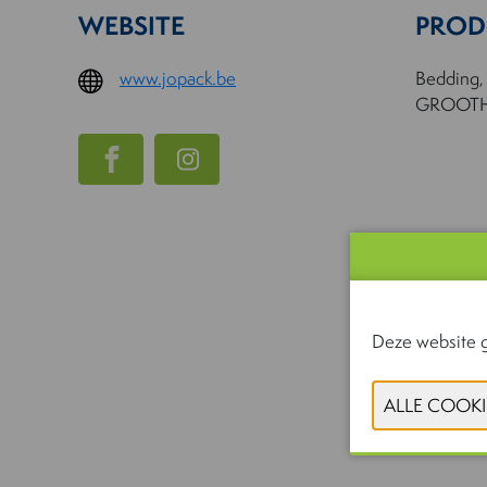
WEBSITE
PROD
www.jopack.be
Bedding,
GROOT
Deze website g