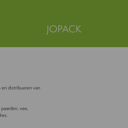
JOPACK
 en distribueren van
r paarden, vee,
dres.