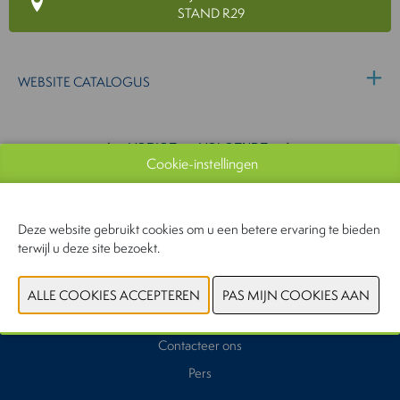
STAND R29
WEBSITE CATALOGUS
VORIGE
VOLGENDE
Cookie-instellingen
Deze website gebruikt cookies om u een betere ervaring te bieden
terwijl u deze site bezoekt.
Waarom deelnemen
Exposanten
Praktische informatie
Contacteer ons
Pers