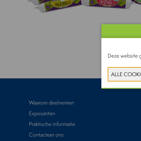
Deze website g
Waarom deelnemen
Exposanten
Praktische informatie
Contacteer ons