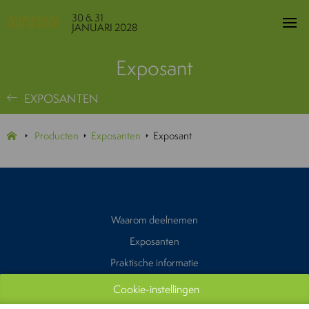
30 & 31
JANUARI 2028
Exposant
EXPOSANTEN
Producten
Exposanten
Exposant
Waarom deelnemen
Exposanten
Praktische informatie
Contacteer ons
Cookie-instellingen
Pers