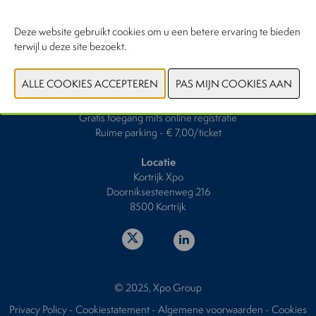
Data & Openingsuren
Deze website gebruikt cookies om u een betere ervaring te bieden
Zondag 30 januari 2028 van 9u00 tot 18u00
terwijl u deze site bezoekt.
Maandag 31 januari 2028 van 9u00 tot 18u00
Tickets & Prijs
Uitsluitend voor professionelen
Gratis toegang mits online registratie
Ruime parking - € 7,00/ticket
Locatie
Kortrijk Xpo
Doorniksesteenweg 216
8500 Kortrijk
© 2025, Xpo Group
Privacy Policy
-
Cookiestatement
-
Algemene voorwaarden
-
Cookies