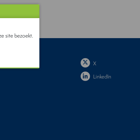
e site bezoekt.
X
LinkedIn