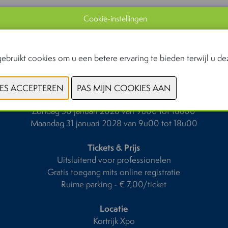
Cookie-instellingen
ebruikt cookies om u een betere ervaring te bieden terwijl u dez
Data & Openingsuren
Zondag 30 januari 2028 van 9u00 tot 18u00
Maandag 31 januari 2028 van 9u00 tot 18u00
Tickets & Prijs
Uitsluitend voor professionelen
Gratis toegang mits online registratie
Ruime parking - € 7,00/ticket
Locatie
Kortrijk Xpo