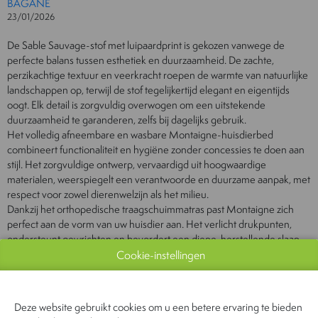
BAGANE
23/01/2026
De Sable Sauvage-stof met luipaardprint is gekozen vanwege de
perfecte balans tussen esthetiek en duurzaamheid. De zachte,
perzikachtige textuur en veerkracht roepen de warmte van natuurlijke
landschappen op, terwijl de stof tegelijkertijd elegant en eigentijds
oogt. Elk detail is zorgvuldig overwogen om een ​​uitstekende
duurzaamheid te garanderen, zelfs bij dagelijks gebruik.
Het volledig afneembare en wasbare Montaigne-huisdierbed
combineert functionaliteit en hygiëne zonder concessies te doen aan
stijl. Het zorgvuldige ontwerp, vervaardigd uit hoogwaardige
materialen, weerspiegelt een verantwoorde en duurzame aanpak, met
respect voor zowel dierenwelzijn als het milieu.
Dankzij het orthopedische traagschuimmatras past Montaigne zich
perfect aan de vorm van uw huisdier aan. Het verlicht drukpunten,
ondersteunt gewrichten en bevordert een diepe, herstellende slaap.
De royaal gevoerde randen creëren een gevoel van bescherming en
Cookie-instellingen
veiligheid, vergelijkbaar met het natuurlijke instinct van een kat of
hond om zich terug te trekken en een veilige plek te zoeken.
Let op: de onderkant van de hoes is volledig waterafstotend en
Deze website gebruikt cookies om u een betere ervaring te bieden
waterdicht (neemt geen water op).