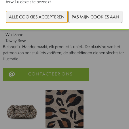
terwijl u deze site bezoekt.
3 maten (buitenmaten):
S: 65 x 50 x 18 cm
M: 85 x 65 x 24 cm
L: 100 x 75 x 26 cm
2 kleuren:
- Wild Sand
- Tawny Rose
Belangrijk: Handgemaakt, elk product is uniek. De plaatsing van het
patroon kan per stuk iets variëren; de afbeeldingen dienen slechts ter
illustratie.
CONTACTEER ONS