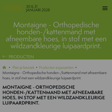
30 & 31
JANUARI 2028
Montaigne - Orthopedische
honden-/kattenmand met
afneembare hoes, in stof met een
wildzandkleurige luipaardprint.
PRODUCTEN
Plan je bezoek
Producten exposanten
Montaigne - Orthopedische honden-/kattenmand met afneembare
hoes, in stof met een wildzandkleurige luipaardprint.
MONTAIGNE - ORTHOPEDISCHE
HONDEN-/KATTENMAND MET AFNEEMBARE
HOES, IN STOF MET EEN WILDZANDKLEURIGE
LUIPAARDPRINT.