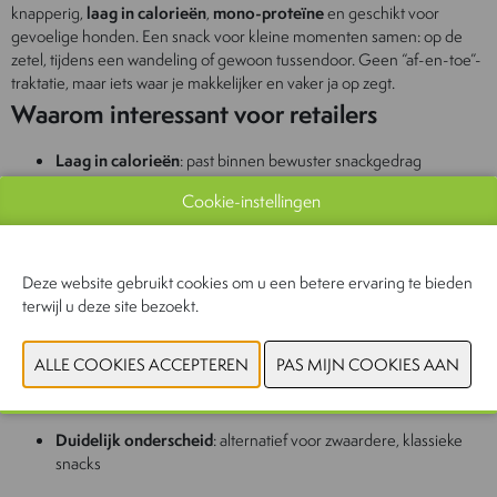
knapperig,
laag in calorieën
,
mono-proteïne
en geschikt voor
gevoelige honden. Een snack voor kleine momenten samen: op de
zetel, tijdens een wandeling of gewoon tussendoor. Geen “af-en-toe”-
traktatie, maar iets waar je makkelijker en vaker ja op zegt.
Waarom interessant voor retailers
Laag in calorieën
: past binnen bewuster snackgedrag
Cookie-instellingen
Makkelijk verteerbaar
: geschikt voor een breed
hondenpubliek
Mono-proteïne
: extra relevant voor gevoelige honden
Deze website gebruikt cookies om u een betere ervaring te bieden
terwijl u deze site bezoekt.
Regelmatige limited editions
:
zorgt voor afwisseling en
herhaalbezoek
Sterke herhaalaankopen
: dagelijkse snack = frequente rotatie
Duidelijk onderscheid
: alternatief voor zwaardere, klassieke
snacks