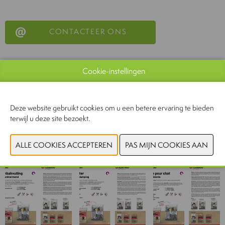
CONTACTEER ONS
Cookie-instellingen
U hebt geen toestemming gegeven om deze content
te zien. Pas uw cookie-instellingen aan om deze
Deze website gebruikt cookies om u een betere ervaring te bieden
content te zien.
Cookies bekijken
terwijl u deze site bezoekt.