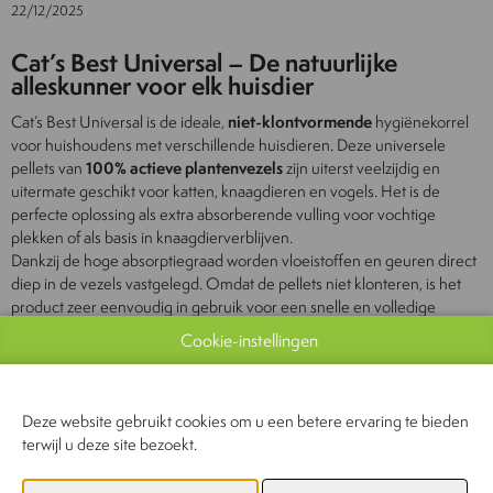
22/12/2025
Cat’s Best Universal – De natuurlijke
alleskunner voor elk huisdier
Cat’s Best Universal is de ideale,
niet-klontvormende
hygiënekorrel
voor huishoudens met verschillende huisdieren. Deze universele
pellets van
100% actieve plantenvezels
zijn uiterst veelzijdig en
uitermate geschikt voor katten, knaagdieren en vogels. Het is de
perfecte oplossing als extra absorberende vulling voor vochtige
plekken of als basis in knaagdierverblijven.
Dankzij de hoge absorptiegraad worden vloeistoffen en geuren direct
diep in de vezels vastgelegd. Omdat de pellets niet klonteren, is het
product zeer eenvoudig in gebruik voor een snelle en volledige
verversing van het verblijf.
Cookie-instellingen
De voordelen op een rij:
Universeel:
Geschikt voor katten, knaagdieren en vogels.
Deze website gebruikt cookies om u een betere ervaring te bieden
terwijl u deze site bezoekt.
Extreem absorberend:
Houdt vocht en geuren langdurig vast.
100% Natuurlijk:
Biologisch afbreekbaar, zonder chemische