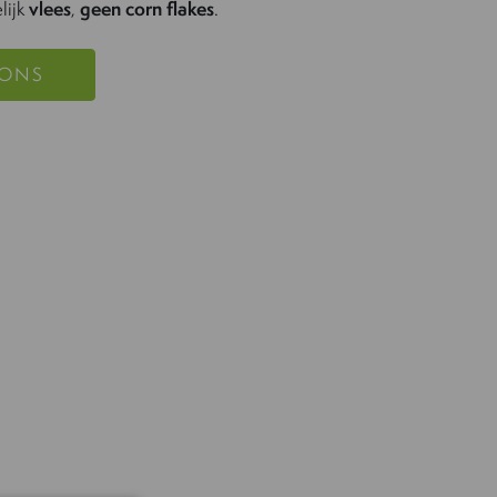
lijk
vlees
,
geen corn flakes
.
 ONS