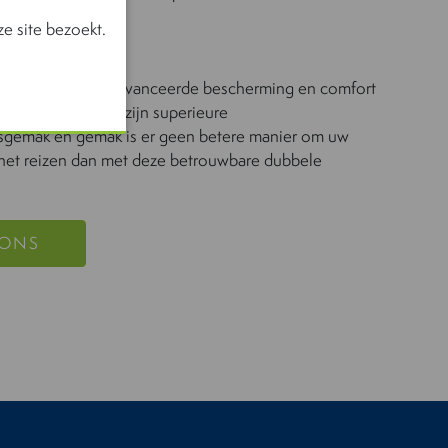
e site bezoekt.
je hond
enbench biedt geavanceerde bescherming en comfort
nge afstanden. Met zijn superieure
ksgemak en gemak is er geen betere manier om uw
 het reizen dan met deze betrouwbare dubbele
 ONS