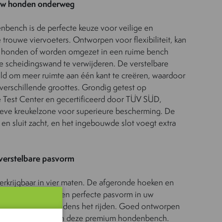
 uw honden onderweg
bench is de perfecte keuze voor veilige en
 trouwe viervoeters. Ontworpen voor flexibiliteit, kan
e honden of worden omgezet in een ruime bench
e scheidingswand te verwijderen. De verstelbare
d om meer ruimte aan één kant te creëren, waardoor
 verschillende groottes. Grondig getest op
e Test Center en gecertificeerd door TÜV SÜD,
ieve kreukelzone voor superieure bescherming. De
n sluit zacht, en het ingebouwde slot voegt extra
verstelbare pasvorm
rkrijgbaar in vier maten. De afgeronde hoeken en
werp zorgen voor een perfecte pasvorm in uw
het stevig vast tijdens het rijden. Goed ontworpen
id of gerammel van deze premium hondenbench.