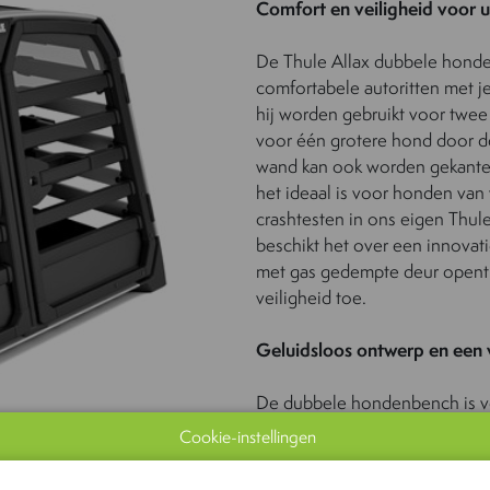
Comfort en veiligheid voor
De Thule Allax dubbele honden
comfortabele autoritten met je
hij worden gebruikt voor twe
voor één grotere hond door d
wand kan ook worden gekantel
het ideaal is voor honden van
crashtesten in ons eigen Thul
beschikt het over een innovat
met gas gedempte deur opent e
veiligheid toe.
Geluidsloos ontwerp en een 
De dubbele hondenbench is ve
het in diepte verstelbare ont
Cookie-instellingen
kofferbak. Spanbanden houden 
en goed gebouwd, geen gelu