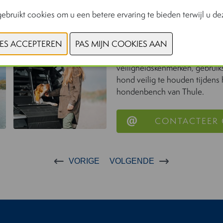
ebruikt cookies om u een betere ervaring te bieden terwijl u dez
Een actief leven leiden met 
De Thule Allax dubbele hond
voor zowel korte ritten als la
veiligheidskenmerken, gebrui
hond veilig te houden tijdens
hondenbench van Thule.
CONTACTEER
VORIGE
VOLGENDE