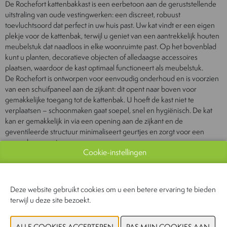
De Rochefort kattenbakkast is een eerbetoon aan de geruststellende
uitstraling van oude vestingwerken: een discreet, robuust
toevluchtsoord dat perfect in uw huis past. Uw kat vindt er een eigen
plekje voor de kattenbak, terwijl u geniet van een aantrekkelijk houten
meubelstuk dat naadloos in elke woonruimte past. Op het bovenblad
kunt u planten, decoratieve objecten of alledaagse accessoires
plaatsen, waardoor de kast optimaal functioneert als meubelstuk.
De Rochefort is ontworpen voor eenvoudig onderhoud en is voorzien
van een schuifpaneel aan de zijkant: dit opent naar boven voor
gemakkelijke toegang tot de kattenbak. U hoeft de kast niet te
verplaatsen – schoonmaken gaat soepel, snel en hygiënisch. De kat
kan er gemakkelijk in via een opening aan de zijkant en de
geventileerde structuur minimaliseert geurtjes en zorgt voor een
gezonde omgeving.
Cookie-instellingen
Dankzij de strakke lijnen, het duurzame ontwerp en de dubbele functie
voldoet Rochefort aan zowel de esthetische eisen van uw interieur als
het comfort van uw kat. Het is een discreet, slim en elegant
meubelstuk dat een alledaags gebruiksvoorwerp transformeert in een
Deze website gebruikt cookies om u een betere ervaring te bieden
stijlvol decoratief object.
terwijl u deze site bezoekt.
Let op:
- Kattenbak niet inbegrepen. Compatibele afmetingen