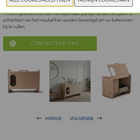
(standaardformaat): 52,5 x 39 cm
- Breedte katteningang: 18 cm
- Wordt geleverd met een verwijderbaar plankje dat aan de zijkant of
achterkant van het meubel kan worden bevestigd om uw kattenvoer
bij te vullen.
CONTACTEER ONS
VORIGE
VOLGENDE