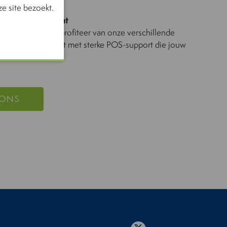
e site bezoekt.
e, meer rendement
s-assortiment, profiteer van onze verschillende
en krachtige boost met sterke POS-support die jouw
!
 ONS