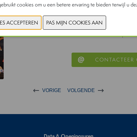
ebruikt cookies om u een betere ervaring te bieden terwijl u dez
Meer voordeel, meer volum
Ontdek het vernieuwde duvoplu
concepten en geef je rekken e
winkel maximaal doet opvallen
CONTACTEER
VORIGE
VOLGENDE
Data & Openingsuren