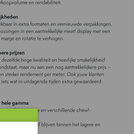
erkoopvolume en rendabiliteit.
ijkheden
hikbaar in extra formaten en vernieuwde verpakkingen,
ssingen in een aantrekkelijke meat! display met een
m marge en rotatie te verhogen.
pere prijzen
dezelfde hoge kwaliteit en heerlijke smakelijkheid
dstaat, maar nu aan een nog aantrekkelijkere prijs –
en sterker rendement per meter. Ook jouw klanten
, iets wat in uitdagende tijden extra gewaardeerd
et hele gamma
oplus fish!-gamma en verschillende chew!-
zodat ze competitief blijven binnen het lagere en