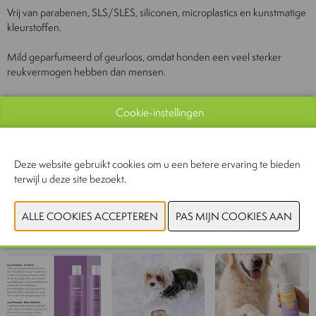
Vrij van parabenen, SLS/SLES, siliconen, microplastics en kunstmatige
kleurstoffen.
Mild geparfumeerd of geurloos, omdat honden een veel sterker
reukvermogen hebben dan mensen.
Geschikt voor professioneel gebruik en gevoelige honden.
Cookie-instellingen
Document
Bekijk catalogus
Deze website gebruikt cookies om u een betere ervaring te bieden
terwijl u deze site bezoekt.
CONTACTEER ONS