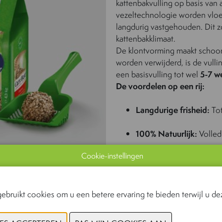
kattenbakvulling op basis van 
vezeltechnologie worden vloe
langdurig vastgehouden. Dit z
kattenbakklimaat.
De klontvorming maakt schoo
worden verwijderd, is de vullin
een basisvulling tot wel
5-7
w
De voordelen op een rij:
Langdurige frisheid:
Tot
100% Natuurlijk:
Volled
Cookie-instellingen
Super absorberend:
Nee
Duurzaam:
Gemaakt van 
geen extra boomkap.
ebruikt cookies om u een betere ervaring te bieden terwijl u dez
Comfort:
Stofarm en ext