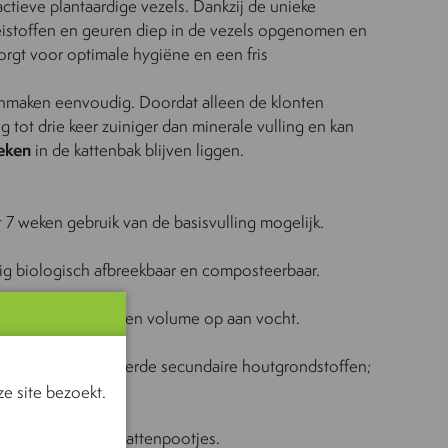
actieve plantaardige vezels. Dankzij de unieke
istoffen en geuren diep in de vezels opgenomen en
orgt voor optimale hygiëne en een fris
nmaken eenvoudig. Doordat alleen de klonten
g tot drie keer zuiniger dan minerale vulling en kan
eken
in de kattenbak blijven liggen.
 7 weken gebruik van de basisvulling mogelijk.
ig biologisch afbreekbaar en composteerbaar.
mt tot 7x het eigen volume op aan vocht.
PEFC-gecertificeerde secundaire houtgrondstoffen;
e site bezoekt.
ra zacht voor de kattenpootjes.