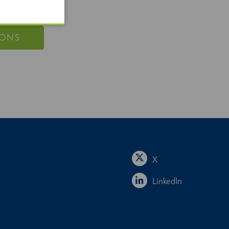
 ONS
X
LinkedIn