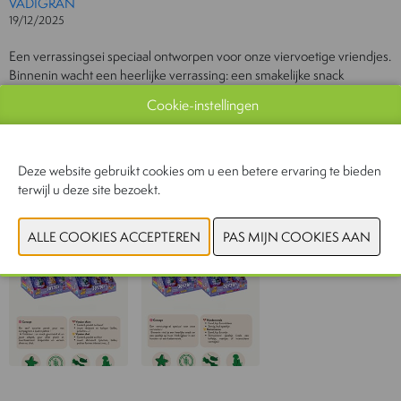
VADIGRAN
19/12/2025
Een verrassingsei speciaal ontworpen voor onze viervoetige vriendjes.
Binnenin wacht een heerlijke verrassing: een smakelijke snack
gecombineerd met een passend speeltje, voor plezier en spel in één
Cookie-instellingen
leuk moment.
Een origineel en speels formaat, perfect als klein cadeautje om zeker
te scoren.
Deze website gebruikt cookies om u een betere ervaring te bieden
terwijl u deze site bezoekt.
CONTACTEER ONS