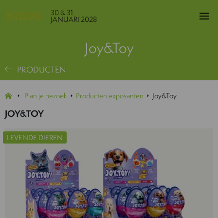
30 & 31
JANUARI 2028
Joy&Toy
PRODUCTEN
Plan je bezoek
Producten exposanten
Joy&Toy
JOY&TOY
LEVENDE DIEREN