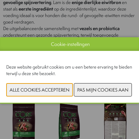
gevoelige spijsvertering
. Lam is de
enige dierlijke eiwitbron
en
staat als
eerste ingrediënt
op de ingrediëntenlijst, waardoor deze
voeding ideaal is voor honden die rund- of gevogelte-eiwitten minder
goed verdragen.
De uitgebalanceerde samenstelling met
vezels en probiotica
ondersteunt een gezonde spijsvertering, terwijl toegevoegde
glucosamine en chondroïtine
bijdragen aan het behoud van
soepele
Cookie-instellingen
gewrichten
. Het recept bevat
geen granen of vulstoffen
en is verrijkt
met zorgvuldig geselecteerde
groenten en superfoods
voor een
complete en smakelijke dagelijkse maaltijd.
Deze website gebruikt cookies om u een betere ervaring te bieden
terwijl u deze site bezoekt.
CONTACTEER ONS