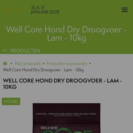
30 & 31
JANUARI 2028
Well Core Hond Dry Droogvoer -
Lam - 10kg
PRODUCTEN
Plan je bezoek
Producten exposanten
Well Core Hond Dry Droogvoer - Lam - 10kg
WELL CORE HOND DRY DROOGVOER - LAM -
10KG
HOND