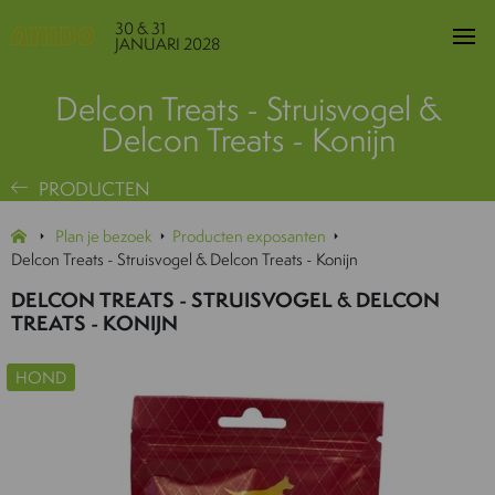
30 & 31
JANUARI 2028
Delcon Treats - Struisvogel &
Delcon Treats - Konijn
PRODUCTEN
Plan je bezoek
Producten exposanten
Delcon Treats - Struisvogel & Delcon Treats - Konijn
DELCON TREATS - STRUISVOGEL & DELCON
TREATS - KONIJN
HOND