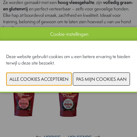
Ze worden gemaakt met een
hoog vleesgehalte
, zijn
volledig graan-
en glutenvrij
en perfect verteerbaar – zelfs voor gevoelige honden.
Elke hap zit boordevol smaak, zachtheid en kwaliteit. Ideaal voor
training, beloning of gewoon om te laten zien hoeveel u van uw hond
houdt.
Cookie-instellingen
Eén traktatie is genoeg om staartjes sneller te laten kwispelen 🐾
👉 Geef uw hond geen gewone snack. Geef hem zijn favoriete
moment van de dag.
Deze website gebruikt cookies om u een betere ervaring te bieden
terwijl u deze site bezoekt.
CONTACTEER ONS