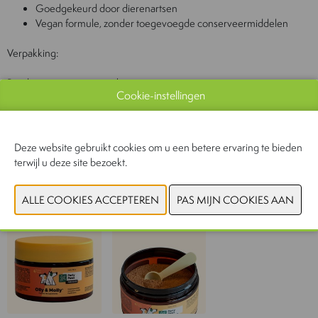
Goedgekeurd door dierenartsen
Vegan formule, zonder toegevoegde conserveermiddelen
Verpakking:
Poeder in pot met maatschepje
Cookie-instellingen
Inhoud:
100 g
Deze website gebruikt cookies om u een betere ervaring te bieden
terwijl u deze site bezoekt.
CONTACTEER ONS