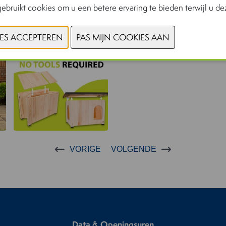
ebruikt cookies om u een betere ervaring te bieden terwijl u dez
VORIGE
VOLGENDE
Data & Openingsuren