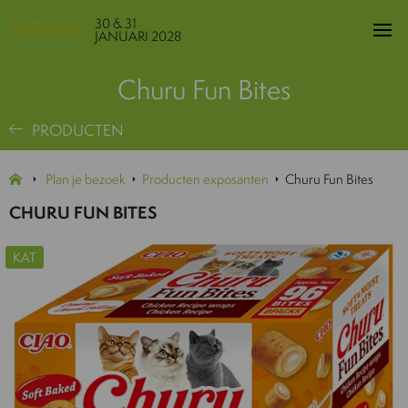
30 & 31
JANUARI 2028
Churu Fun Bites
PRODUCTEN
Plan je bezoek
Producten exposanten
Churu Fun Bites
CHURU FUN BITES
KAT