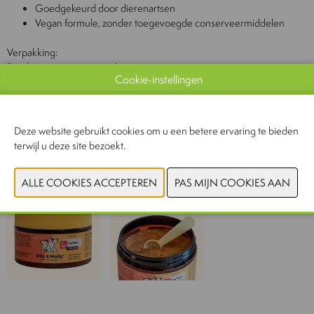
Goedgekeurd door dierenartsen
Vegan formule, zonder toegevoegde conserveermiddelen
Verpakking:
Poeder in pot met maatschepje
Cookie-instellingen
Inhoud:
100g
Deze website gebruikt cookies om u een betere ervaring te bieden
terwijl u deze site bezoekt.
CONTACTEER ONS