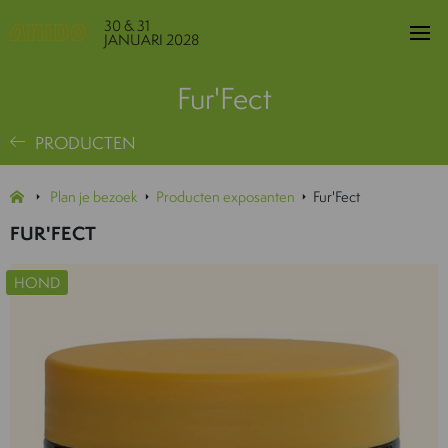
30 & 31
JANUARI 2028
Fur'Fect
PRODUCTEN
Plan je bezoek
Producten exposanten
Fur'Fect
FUR'FECT
HOND