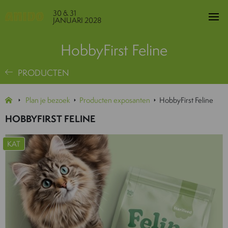
30 & 31
JANUARI 2028
HobbyFirst Feline
PRODUCTEN
Plan je bezoek
Producten exposanten
HobbyFirst Feline
HOBBYFIRST FELINE
KAT