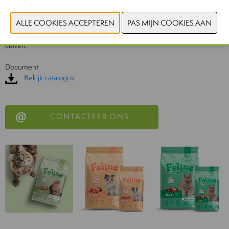
de laatste hap. Bonus: ze zijn recycleerbaar en milieuvriendelijk, want
dierenliefde gaat verder dan de voerbak.
Kortom: Feline is voeding die smaakt naar meer. Vers, voedzaam en
ronron-lekker voor katten die weten wat ze willen en baasjes die slim
kiezen.
Document
Bekijk catalogus
CONTACTEER ONS