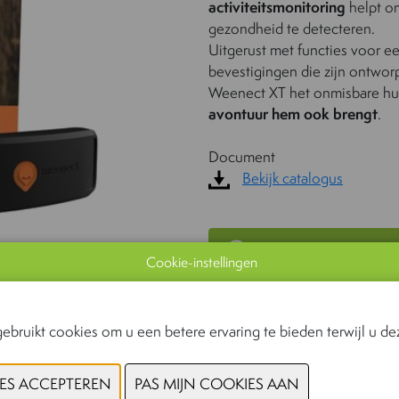
activiteitsmonitoring
helpt om
gezondheid te detecteren.
Uitgerust met functies voor e
bevestigingen die zijn ontwo
Weenect XT het onmisbare hul
avontuur hem ook brengt
.
Document
Bekijk catalogus
CONTACTEER
Cookie-instellingen
ebruikt cookies om u een betere ervaring te bieden terwijl u dez