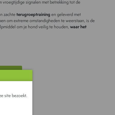
 vroegtijdige signalen met betrekking tot de
en zachte
terugroeptraining
en geleverd met
rpen om extreme omstandigheden te weerstaan, is de
pmiddel om je hond veilig te houden,
waar het
 ONS
e site bezoekt.