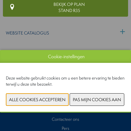
BEKIJK OP PLAN
STAND R35
WEBSITE CATALOGUS
VORIGE
VOLGENDE
Cookie-instellingen
Deze website gebruikt cookies om u een betere ervaring te bieden
terwijl u deze site bezoekt.
Waarom deelnemen
Exposanten
Praktische informatie
Contacteer ons
Pers