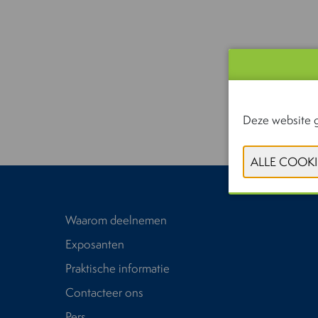
Deze website g
Waarom deelnemen
Exposanten
Praktische informatie
Contacteer ons
Pers