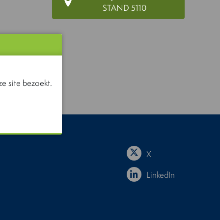
STAND 5110
e site bezoekt.
X
LinkedIn