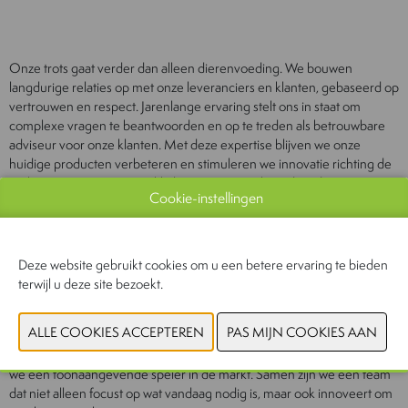
Onze trots gaat verder dan alleen dierenvoeding. We bouwen
langdurige relaties op met onze leveranciers en klanten, gebaseerd op
vertrouwen en respect. Jarenlange ervaring stelt ons in staat om
complexe vragen te beantwoorden en op te treden als betrouwbare
adviseur voor onze klanten. Met deze expertise blijven we onze
huidige producten verbeteren en stimuleren we innovatie richting de
toekomst. Daarnaast ontwikkelen we maatwerkvoeders die zijn
Cookie-instellingen
afgestemd op specifieke klantbehoeften. Ook sponsoren we diverse
natuurbeschermingsprojecten, omdat we geloven in iets teruggeven
aan de wereld waarin we leven.
Deze website gebruikt cookies om u een betere ervaring te bieden
terwijl u deze site bezoekt.
Bovenal zijn we trots op onze medewerkers. Hun toewijding, passie en
creativiteit vormen de drijvende kracht achter Kiezebrink. Dankzij hun
gezamenlijke inzet hebben we onze bedrijfsdoelen bereikt en blijven
we een toonaangevende speler in de markt. Samen zijn we een team
dat niet alleen focust op wat vandaag nodig is, maar ook innoveert om