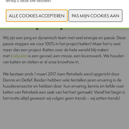
terwijl u deze site bezoekt.
Wie zijn wij?
Wij zijn een jong en dynamisch team met veel energie en passie. Deze
passie stoppen we voor 100% in het project katten! Maar het is veel
meer dan een project. Katten over de hele wereld blij maken
met
krabpalen
is een gevoel, een missie, een levenswerk. We houden
van katten en steken er al onze knowhow in.
We bestaan sinds 1 maart 2017, toen Petrebels werd opgericht door
Dennis en Detlef. Beiden hebben vele tientallen jaren ervaring in de
huisdierensector en hebben door hun ervaring, kennis en liefde voor
katten van Petrebels een zaak van het hart gemaakt. Vanaf het begin is
het motto altijd geweest: wij volgen geen trends – wij zetten trends!