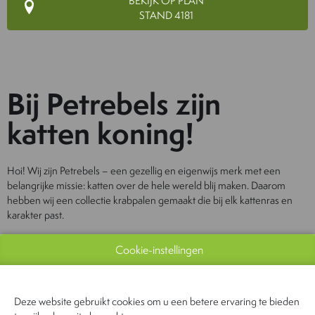
BEKIJK OP PLAN
STAND 4181
Bij Petrebels zijn
katten koning!
Hoi! Wij zijn Petrebels – een gezellig en eigenwijs merk met een
belangrijke missie: katten over de hele wereld blij maken. Daarom
hebben wij een collectie krabpalen gemaakt die bij elk kattenras en
karakter past.
Elke kat is anders – de een ligt de hele dag te snurken en de ander kijkt
Cookie-instellingen
liever de kat uit de boom. En weer een ander maakt de buurt onveilig.
Maar ze worden allemaal blij van lekker uitgebreid krabbelen, een
stabiele en veilige krabpaal is dus onmisbaar in huis!
Deze website gebruikt cookies om u een betere ervaring te bieden