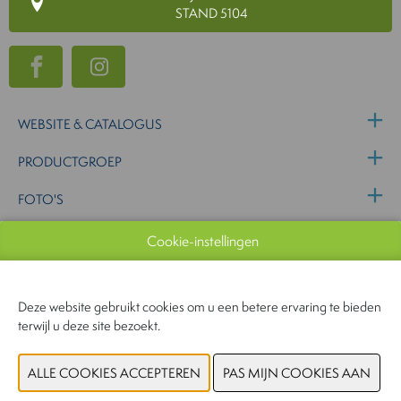
STAND 5104
WEBSITE & CATALOGUS
PRODUCTGROEP
FOTO'S
MERK
Cookie-instellingen
VORIGE
VOLGENDE
Deze website gebruikt cookies om u een betere ervaring te bieden
terwijl u deze site bezoekt.