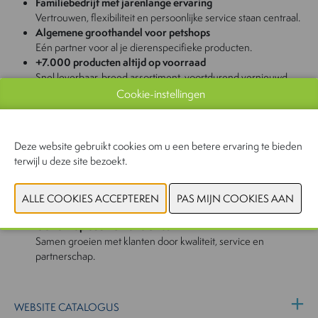
Familiebedrijf met jarenlange ervaring
Vertrouwen, flexibiliteit en persoonlijke service staan centraal.
Algemene groothandel voor petshops
Eén partner voor al je dierenspecifieke producten.
+7.000 producten altijd op voorraad
Snel leverbaar, breed assortiment, voortdurend vernieuwd.
Eigen fabrikant van (buiten)vogelvoer en knaagdiervoer
Cookie-instellingen
Constante kwaliteit, korte lijnen en producten van eigen makelij.
Sterke selectie exclusieve merken
Savic, Zoomed, Jr Farm, Best Lit, Eheim, Cat's best, ChuckIt,
Deze website gebruikt cookies om u een betere ervaring te bieden
Selective, Bird-x, diamex, Back zoo Nature, Nina Ottosson,
terwijl u deze site bezoekt.
Petstages, Outward Hound,...
Eigen transportvloot
Snelle, efficiënte en betrouwbare levering — volledig in eigen
beheer.
Gericht op duurzame relaties
Samen groeien met klanten door kwaliteit, service en
partnerschap.
WEBSITE CATALOGUS