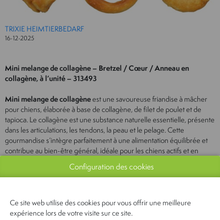
TRIXIE HEIMTIERBEDARF
16-12-2025
Mini melange de collagène – Bretzel / Cœur / Anneau en
collagène, à l’unité – 313493
Mini melange de collagène
est une savoureuse friandise à mâcher
pour chiens, élaborée à base de collagène, de filet de poulet et de
tapioca. Le collagène est une substance naturelle essentielle, présente
dans les articulations, les tendons, la peau et le pelage. Cette
gourmandise s’intègre parfaitement à une alimentation équilibrée et
contribue au bien-être général, idéale pour les chiens actifs et en
pleine santé.
Configuration des cookies
CONTACTEZ-NOUS
Ce site web utilise des cookies pour vous offrir une meilleure
expérience lors de votre visite sur ce site.