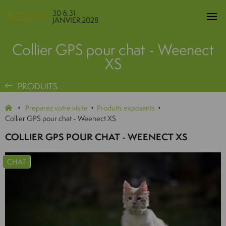
30 & 31
JANVIER 2028
Collier GPS pour chat - Weenect
XS
PRODUITS
Preparez votre visite
Produits exposants
Collier GPS pour chat - Weenect XS
COLLIER GPS POUR CHAT - WEENECT XS
CHAT