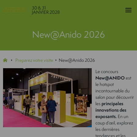
30 & 31
JANVIER 2028
New@Anido 2026
Preparez votre visite
New@Anido 2026
Le concours
New@ANIDO
est
le hotspot
incontournable du
salon pour découvrir
les
principales
innovations des
exposants.
En un
coup d’œil, explorez
les dernières
tendances et les