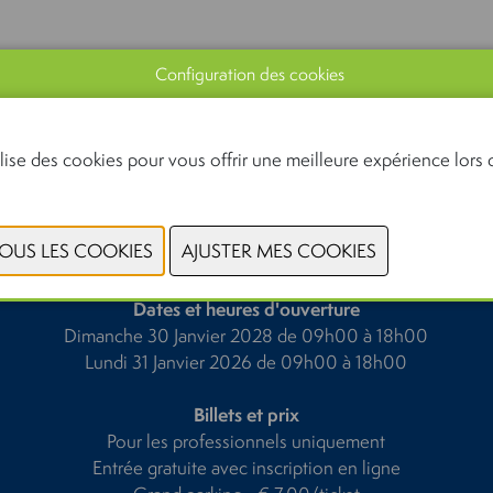
Configuration des cookies
lise des cookies pour vous offrir une meilleure expérience lors d
PRÉCÉDENT
SUIVANT
Dates et heures d'ouverture
Dimanche 30 Janvier 2028 de 09h00 à 18h00
Lundi 31 Janvier 2026 de 09h00 à 18h00
Billets et prix
Pour les professionnels uniquement
Entrée gratuite avec inscription en ligne