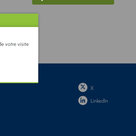
e votre visite
X
LinkedIn