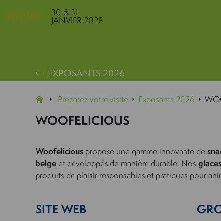
30 & 31
JANVIER 2028
EXPOSANTS 2026
Preparez votre visite
Exposants 2026
WOO
WOOFELICIOUS
Woofelicious
propose une gamme innovante de
sna
belge
et développés de manière durable. Nos
glaces
produits de plaisir responsables et pratiques pour an
SITE WEB
GRO